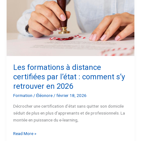
à
distance
certifiées
par
l’état
:
comment
s’y
retrouver
en
Les formations à distance
2026
certifiées par l’état : comment s’y
retrouver en 2026
Formation
/
Éléonore
/
février 18, 2026
Décrocher une certification d’état sans quitter son domicile
séduit de plus en plus d’apprenants et de professionnels. La
montée en puissance du e-learning,
Read More »