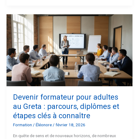
Devenir
formateur
pour
adultes
au
Greta
:
parcours,
diplômes
et
étapes
clés
Devenir formateur pour adultes
à
au Greta : parcours, diplômes et
connaître
étapes clés à connaître
Formation
/
Éléonore
/
février 18, 2026
En quête de sens et de nouveaux horizons, de nombreux