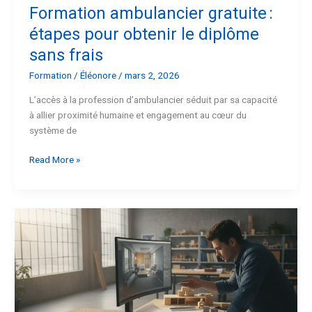
Formation ambulancier gratuite :
étapes pour obtenir le diplôme
sans frais
Formation
/
Éléonore
/
mars 2, 2026
L’accès à la profession d’ambulancier séduit par sa capacité
à allier proximité humaine et engagement au cœur du
système de
Read More »
BTS
Design
d’Espace
:
Comment
devenir
spécialiste