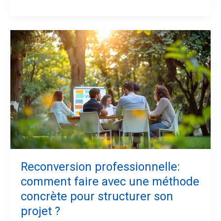
Reconversion
professionnelle:
comment
faire
avec
une
méthode
concrète
pour
structurer
son
projet
Reconversion professionnelle:
?
comment faire avec une méthode
concrète pour structurer son
projet ?