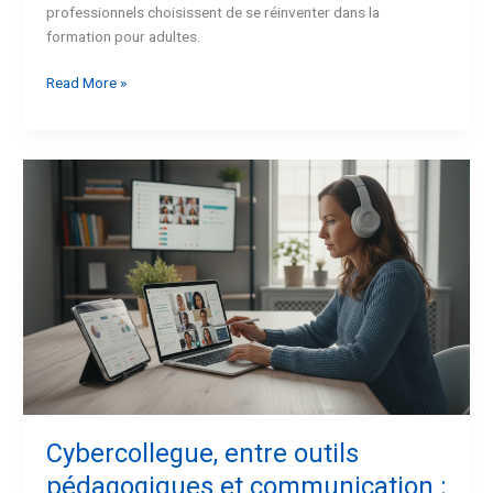
professionnels choisissent de se réinventer dans la
formation pour adultes.
Read More »
Cybercollegue,
entre
outils
pédagogiques
et
communication
:
tout
savoir
Cybercollegue, entre outils
pédagogiques et communication :