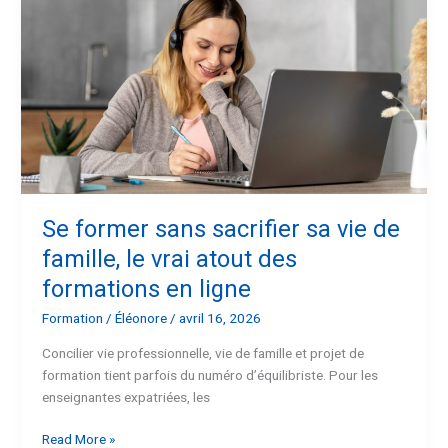
former
sans
sacrifier
sa
vie
de
famille,
le
vrai
atout
des
Se former sans sacrifier sa vie de
formations
famille, le vrai atout des
en
formations en ligne
ligne
Formation
/
Éléonore
/
avril 16, 2026
Concilier vie professionnelle, vie de famille et projet de
formation tient parfois du numéro d’équilibriste. Pour les
enseignantes expatriées, les
Read More »