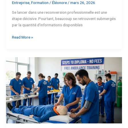
Entreprise
,
Formation
/
Éléonore
/
mars 26, 2026
Se lancer dans une reconversion professionnelle est une
étape décisive. Pourtant, beaucoup se retrouvent submergés
par la quantité d’informations disponibles
Read More »
Formation
ambulancier
gratuite :
étapes
pour
obtenir
le
diplôme
sans
frais